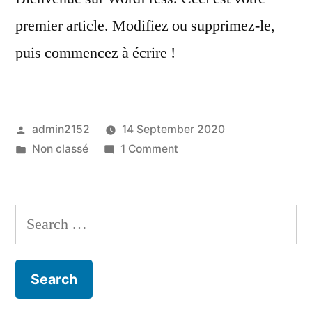
premier article. Modifiez ou supprimez-le,
puis commencez à écrire !
Posted
admin2152
14 September 2020
by
Posted
on
Non classé
1 Comment
in
Bonjour
tout
le
Search
monde !
for: