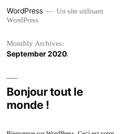
Skip
WordPress
Un site utilisant
to
WordPress
content
Monthly Archives:
September 2020
Bonjour tout le
monde !
Bienvenue sur WordPress. Ceci est votre